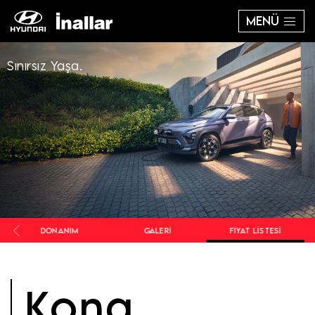
MENÜ
Sınırsız Yaşa.
R
DONANIM
GALERI
FIYAT LISTESI
Kona