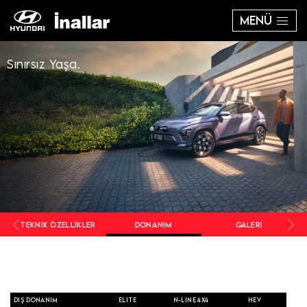
MENÜ
Sınırsız Yaşa.
TEKNIK ÖZELLIKLER
DONANIM
GALERI
DIŞ DONANIM
ELITE
N-LINE 4X4
HEV