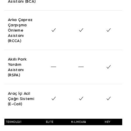
Asistanı (BCA)
Arka Çapraz
Çarpışma
Önleme
Asistanı
(RCCA)
Akıllı Park
Yardım
Asistanı
(RSPA)
Araç İçi Acil
Çağrı Sistemi
(E-Call)
TEKNOLOJI
ELITE
N-LINE 4X4
HEV