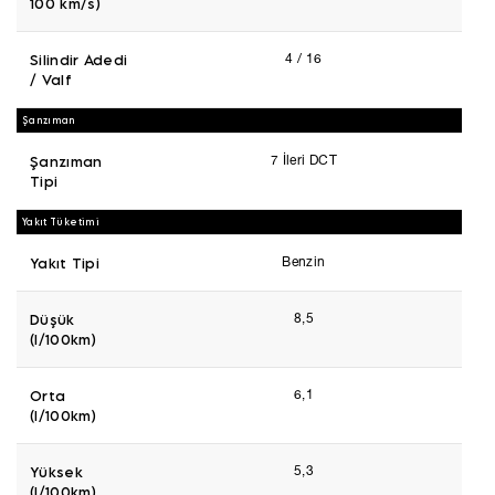
100 km/s)
Silindir Adedi
4 / 16
/ Valf
Şanzıman
Şanzıman
7 İleri DCT
Tipi
Yakıt Tüketimi
Yakıt Tipi
Benzin
Düşük
8,5
(l/100km)
Orta
6,1
(l/100km)
Yüksek
5,3
(l/100km)