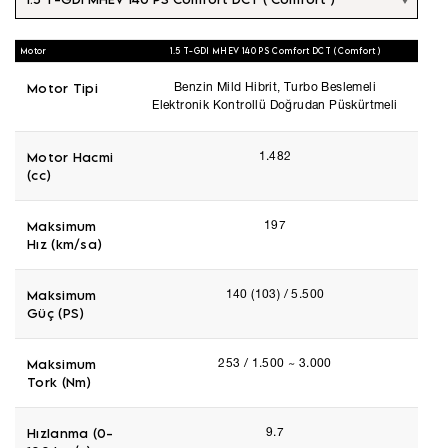
Motor
1.5 T-GDI MHEV 140 PS Comfort DCT ( Comfort )
Motor Tipi
Benzin Mild Hibrit, Turbo Beslemeli
Elektronik Kontrollü Doğrudan Püskürtmeli
Motor Hacmi
1.482
(cc)
Maksimum
197
Hız (km/sa)
Maksimum
140 (103) / 5.500
Güç (PS)
Maksimum
253 / 1.500 ~ 3.000
Tork (Nm)
Hızlanma (0-
9.7