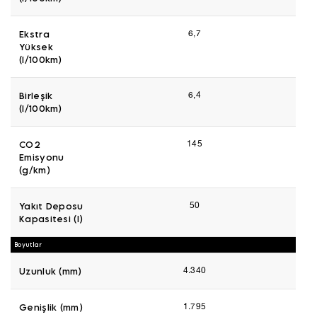
Ekstra
6,7
Yüksek
(l/100km)
Birleşik
6,4
(l/100km)
CO2
145
Emisyonu
(g/km)
Yakıt Deposu
50
Kapasitesi (l)
Boyutlar
Uzunluk (mm)
4.340
Genişlik (mm)
1.795