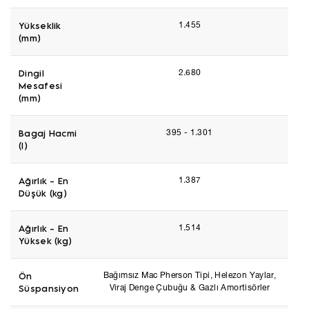
Yükseklik
1.455
(mm)
Dingil
2.680
Mesafesi
(mm)
Bagaj Hacmi
395 - 1.301
(l)
Ağırlık - En
1.387
Düşük (kg)
Ağırlık - En
1.514
Yüksek (kg)
Ön
Bağımsız Mac Pherson Tipi, Helezon Yaylar,
Süspansiyon
Viraj Denge Çubuğu & Gazlı Amortisörler